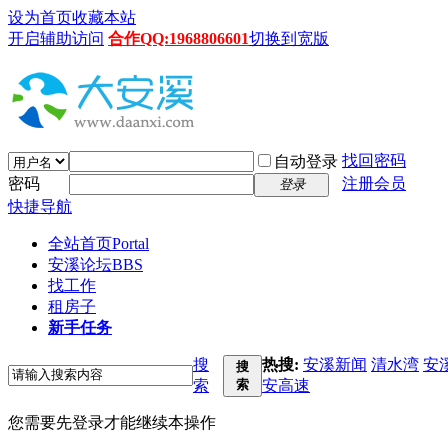
设为首页
收藏本站
开启辅助访问
合作QQ:1968806601
切换到宽版
找回密码
自动登录
密码
注册会员
登录
快捷导航
全站首页
Portal
安溪论坛
BBS
找工作
租房子
新手任务
搜
热搜:
安溪新闻
清水湾
安
搜
索
索
安高速
您需要先登录才能继续本操作