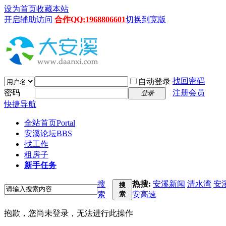
设为首页
收藏本站
开启辅助访问
合作QQ:1968806601
切换到宽版
找回密码
自动登录
密码
注册会员
登录
快捷导航
全站首页
Portal
安溪论坛
BBS
找工作
租房子
新手任务
搜
热搜:
安溪新闻
清水湾
安
搜
索
索
安高速
抱歉，您尚未登录，无法进行此操作