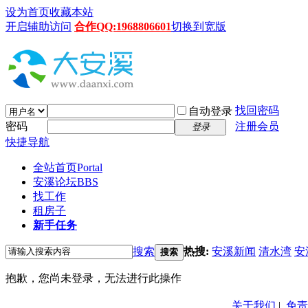
设为首页
收藏本站
开启辅助访问
合作QQ:1968806601
切换到宽版
找回密码
自动登录
密码
注册会员
登录
快捷导航
全站首页
Portal
安溪论坛
BBS
找工作
租房子
新手任务
搜索
热搜:
安溪新闻
清水湾
安
搜索
抱歉，您尚未登录，无法进行此操作
关于我们
|
免责