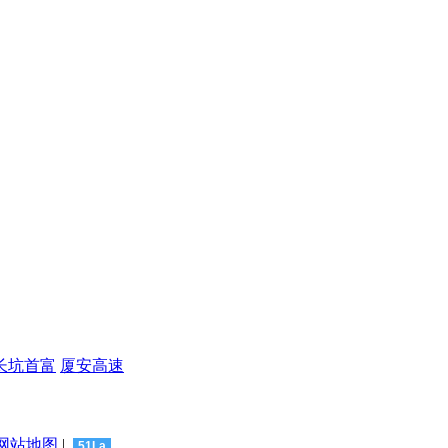
长坑首富
厦安高速
网站地图
|
51La