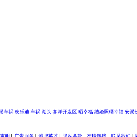
溪车祸
欢乐迪
车祸
湖头
参洋开发区
晒幸福
结婚照晒幸福
安溪
声明
|
广告服务
|
诚聘英才
|
隐私条款
|
友情链接
|
联系我们
|