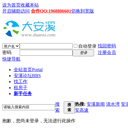
设为首页
收藏本站
开启辅助访问
合作QQ:1968806601
切换到宽版
找回密码
自动登录
密码
注册会员
登录
快捷导航
全站首页
Portal
安溪论坛
BBS
找工作
租房子
新手任务
搜
热搜:
安溪新闻
清水湾
安
搜
索
索
安高速
抱歉，您尚未登录，无法进行此操作