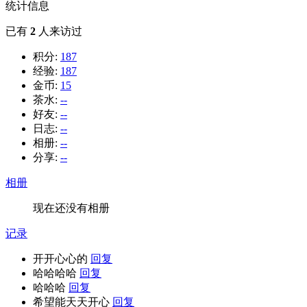
统计信息
已有
2
人来访过
积分:
187
经验:
187
金币:
15
茶水:
--
好友:
--
日志:
--
相册:
--
分享:
--
相册
现在还没有相册
记录
开开心心的
回复
哈哈哈哈
回复
哈哈哈
回复
希望能天天开心
回复