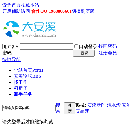
设为首页
收藏本站
开启辅助访问
合作QQ:1968806601
切换到宽版
找回密码
自动登录
密码
注册会员
登录
快捷导航
全站首页
Portal
安溪论坛
BBS
找工作
租房子
新手任务
搜
热搜:
安溪新闻
清水湾
安
搜
索
索
安高速
请先登录后才能继续浏览