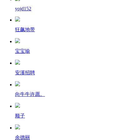
yojd152
狂飙地带
宝宝瑜
安溪招聘
向牛牛许愿。
顺子
余德丽