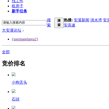
找工作
租房子
新手任务
搜
热搜:
安溪新闻
清水湾
安
搜
索
索
安高速
大安溪论坛
›
{userpanelarea2}
全部
竞价排名
小狗舌头
石頭