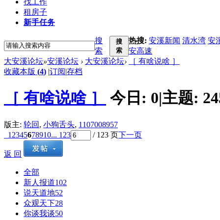
找工作
租房子
新手任务
搜
热搜:
安溪新闻
清水湾
安
搜
索
索
安高速
大安溪论坛
»
安溪论坛
›
大安溪论坛
›
［ 有啥说啥 ］
收藏本版
(
4
)
|
订阅
|
存档
［ 有啥说啥 ］
今日:
0
|
主题:
24
版主:
轮回
,
小狗舌头
,
1107008957
1
2
3
4
5
6
7
8
9
10
... 123
/ 123 页
下一页
返 回
全部
新人报道
102
说天道地
52
众观天下
28
你谈我谈
50