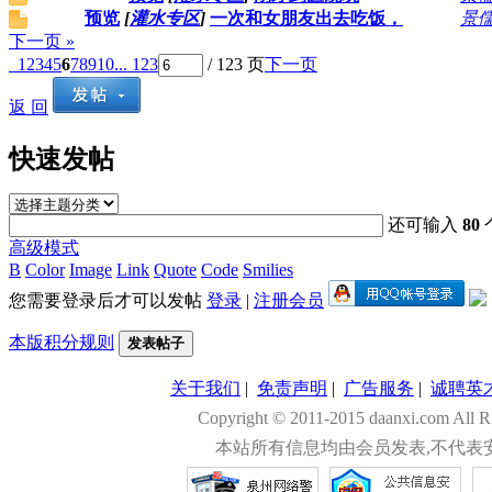
预览
[
灌水专区
]
一次和女朋友出去吃饭，
景
下一页 »
1
2
3
4
5
6
7
8
9
10
... 123
/ 123 页
下一页
返 回
快速发帖
还可输入
80
高级模式
B
Color
Image
Link
Quote
Code
Smilies
您需要登录后才可以发帖
登录
|
注册会员
本版积分规则
发表帖子
关于我们
|
免责声明
|
广告服务
|
诚聘英
Copyright © 2011-2015 daanxi.com
本站所有信息均由会员发表,不代表