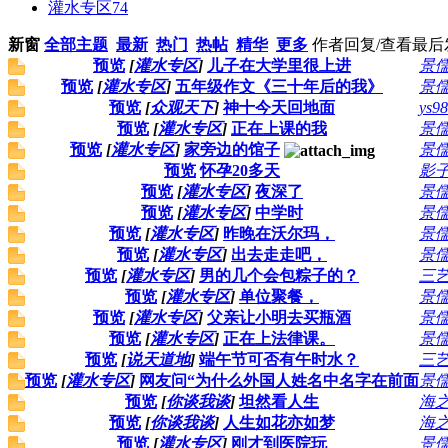
灌水专区
74
新窗
全部主题
最新
热门
热帖
精华
更多
作者
回复/查看
最后
预览
[
灌水专区
]
儿子在大学里很上进
景
预览
[
灌水专区
]
五年级作文《三十年后的我》
景
预览
[
众观天下
]
神十今天回地面
ys9
预览
[
灌水专区
]
正在上课的我
景
预览
[
灌水专区
]
家旁边的馆子
景
预览
怀孕20多天
影子
预览
[
灌水专区
]
夜深了
景
预览
[
灌水专区
]
中学时
景
预览
[
灌水专区
]
昨晚在沃尔玛，
景
预览
[
灌水专区
]
出去走走吧，
景
预览
[
灌水专区
]
男的几个会包粽子的？
三
预览
[
灌水专区
]
单位聚餐，
景
预览
[
灌水专区
]
父亲让小明去买瓶酒
景
预览
[
灌水专区
]
正在上法律课。
景
预览
[
说天道地
]
端午节可否有午时水？
三
预览
[
灌水专区
]
网友问“为什么外国人姓名中名字在前面
景
预览
[
你谈我谈
]
坦然看人生
海
预览
[
你谈我谈
]
人生如花亦如梦
海
预览
[
灌水专区
]
刚才到医院玩
景