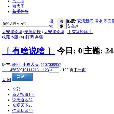
找工作
租房子
新手任务
搜
热搜:
安溪新闻
清水湾
安
搜
索
索
安高速
大安溪论坛
»
安溪论坛
›
大安溪论坛
›
［ 有啥说啥 ］
收藏本版
(
4
)
|
订阅
|
存档
［ 有啥说啥 ］
今日:
0
|
主题:
24
版主:
轮回
,
小狗舌头
,
1107008957
1 ...
4
5
6
7
8
9
10
11
12
13
... 123
/ 123 页
下一页
返 回
全部
新人报道
102
说天道地
52
众观天下
28
你谈我谈
50