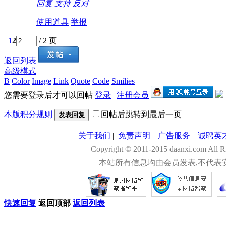
回复
支持
反对
使用道具
举报
1
2
/ 2 页
返回列表
高级模式
B
Color
Image
Link
Quote
Code
Smilies
您需要登录后才可以回帖
登录
|
注册会员
本版积分规则
回帖后跳转到最后一页
发表回复
关于我们
|
免责声明
|
广告服务
|
诚聘英
Copyright © 2011-2015 daanxi.com
本站所有信息均由会员发表,不代表
快速回复
返回顶部
返回列表