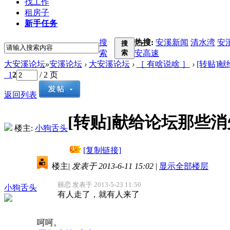
找工作
租房子
新手任务
搜
热搜:
安溪新闻
清水湾
安
搜
索
索
安高速
大安溪论坛
»
安溪论坛
›
大安溪论坛
›
［ 有啥说啥 ］
›
[转贴]
1
2
/ 2 页
返回列表
[转贴]献给论坛那些
楼主:
小狗舌头
[复制链接]
楼主
|
发表于 2013-6-11 15:02
|
显示全部楼层
丽恋 发表于 2013-5-23 11:50
小狗舌头
有人走了，就有人来了
呵呵。