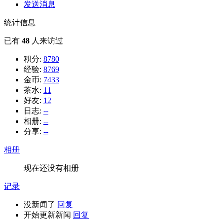
发送消息
统计信息
已有
48
人来访过
积分:
8780
经验:
8769
金币:
7433
茶水:
11
好友:
12
日志:
--
相册:
--
分享:
--
相册
现在还没有相册
记录
没新闻了
回复
开始更新新闻
回复