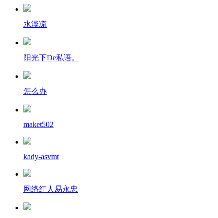
水淡凉
阳光下De私语。
怎么办
maket502
kady-asvmt
网络红人易永忠