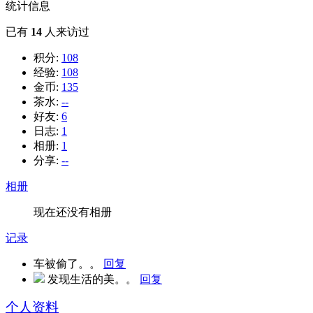
统计信息
已有
14
人来访过
积分:
108
经验:
108
金币:
135
茶水:
--
好友:
6
日志:
1
相册:
1
分享:
--
相册
现在还没有相册
记录
车被偷了。。
回复
发现生活的美。。
回复
个人资料