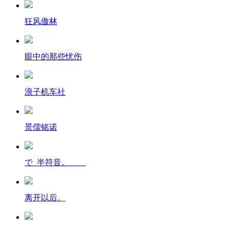
狂风傲林
眼中的那些忧伤
浪子机车社
景儒铭诺
で_半符音。____
离开以后。