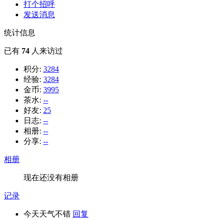
打个招呼
发送消息
统计信息
已有
74
人来访过
积分:
3284
经验:
3284
金币:
3995
茶水:
--
好友:
25
日志:
--
相册:
--
分享:
--
相册
现在还没有相册
记录
今天天气不错
回复