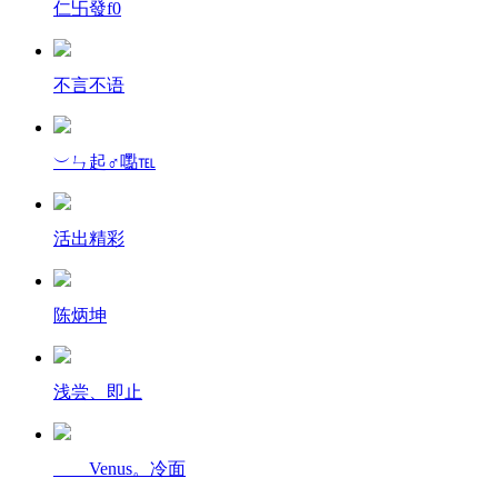
仁卐發f0
不言不语
︶ㄣ起♂嚸℡
活出精彩
陈炳坤
浅尝、即止
____Venus。冷面