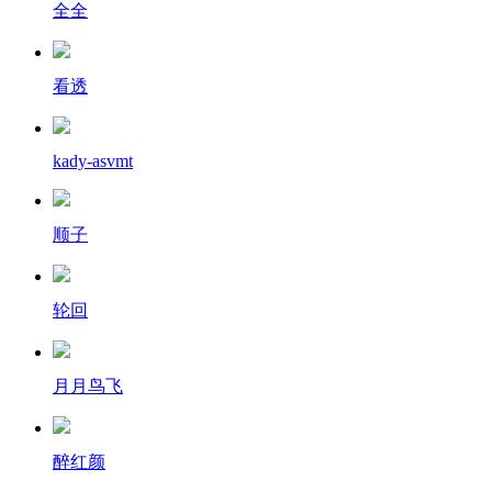
全全
看透
kady-asvmt
顺子
轮回
月月鸟飞
醉红颜