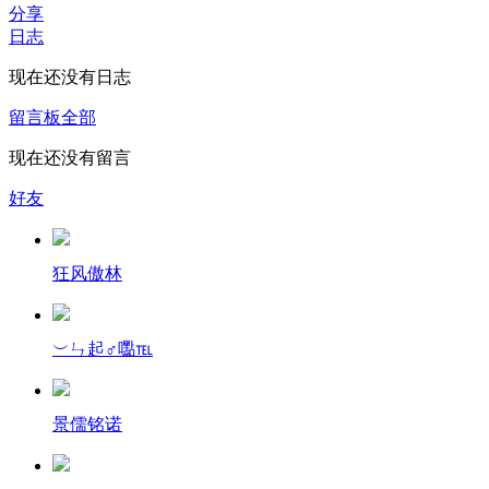
分享
日志
现在还没有日志
留言板
全部
现在还没有留言
好友
狂风傲林
︶ㄣ起♂嚸℡
景儒铭诺