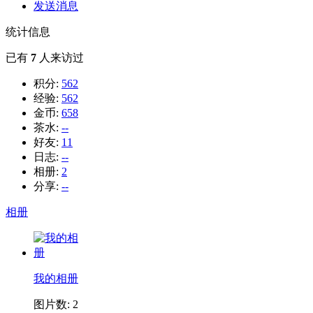
发送消息
统计信息
已有
7
人来访过
积分:
562
经验:
562
金币:
658
茶水:
--
好友:
11
日志:
--
相册:
2
分享:
--
相册
我的相册
图片数: 2