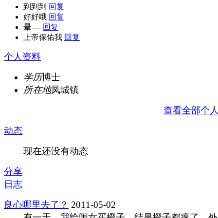
到到到
回复
好好哦
回复
晕----
回复
上帝保佑我
回复
个人资料
学历
博士
所在地
凤城镇
查看全部个
动态
现在还没有动态
分享
日志
良心哪里去了？
2011-05-02
有一天，我给闺女买橙子。结果橙子都瘪了，外