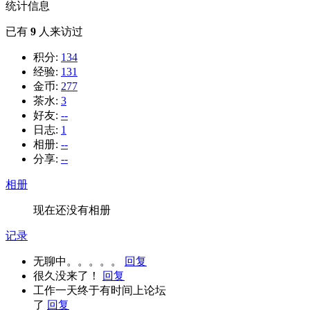
统计信息
已有
9
人来访过
积分:
134
经验:
131
金币:
277
茶水:
3
好友:
--
日志:
1
相册:
--
分享:
--
相册
现在还没有相册
记录
无聊中。。。。。
回复
很久没来了！
回复
工作一天终于有时间上论坛
了
回复