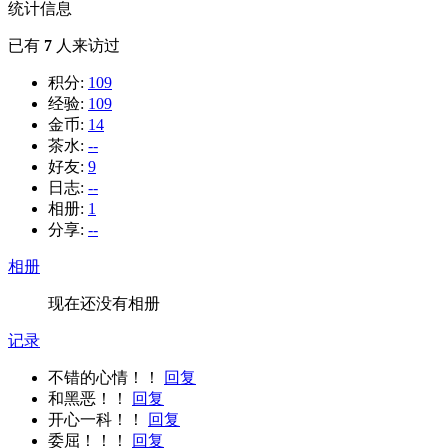
统计信息
已有
7
人来访过
积分:
109
经验:
109
金币:
14
茶水:
--
好友:
9
日志:
--
相册:
1
分享:
--
相册
现在还没有相册
记录
不错的心情！！
回复
和黑恶！！
回复
开心一科！！
回复
委屈！！！
回复