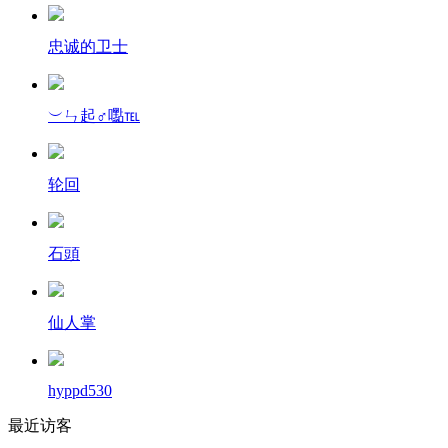
忠诚的卫士
︶ㄣ起♂嚸℡
轮回
石頭
仙人掌
hyppd530
最近访客